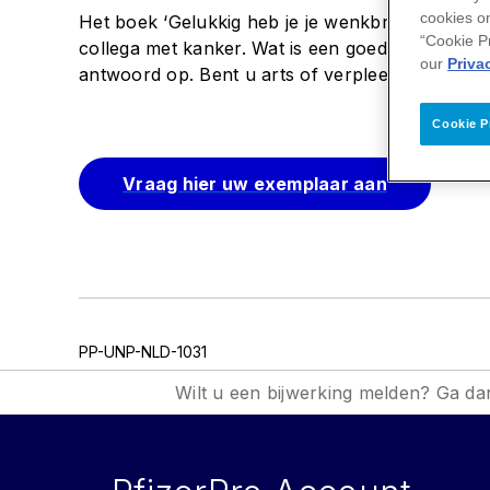
cookies on
Het boek ‘Gelukkig heb je je wenkbrauwen nog’ va
“Cookie P
collega met kanker. Wat is een goede manier om
our
Priva
antwoord op. Bent u arts of verpleegkundig spe
Cookie P
Vraag hier uw exemplaar aan
PP-UNP-NLD-1031
Wilt u een bijwerking melden? Ga da