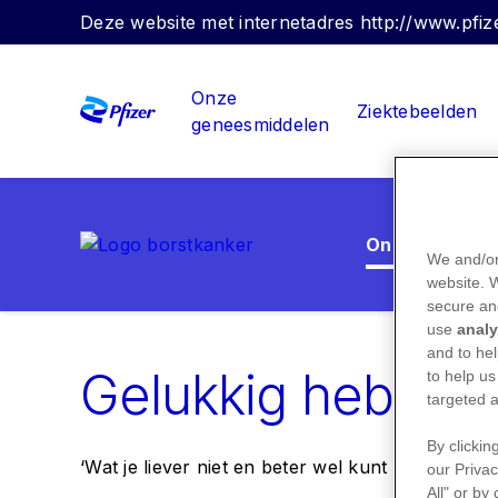
Deze website met internetadres http://www.pfize
Onze
Ziektebeelden
geneesmiddelen
Ondersteuning
We and/or
website.
secure an
use
analy
and to hel
Gelukkig heb je 
to help us
targeted a
By clickin
‘Wat je liever niet en beter wel kunt zeggen te
our Privac
All" or by