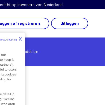
 gericht op inwoners van Nederland.
loggen of registreren
Uitloggen
X
hout Accepting 
Onze geneesmiddelen
n our
to keep it
partners),
ful to users
ing
cookies
ding for
e detail in
ng "Decline
s
who drop