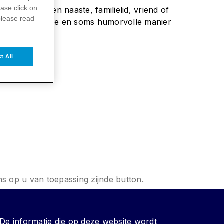
ase click on
krijgt met een naaste, familielid, vriend of
please read
op een praktische en soms humorvolle manier
t All
ns op u van toepassing zijnde button.
De informatie die op deze website wordt