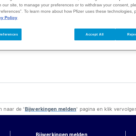
 our site, to manage your preferences or to withdraw your consent, ple
n Erik Muller is bedoeld voor iedereen die ooit te maken 
references”. To learn more about how Pfizer uses these technologies, 
 hierop te reageren? En wat niet? Daar geeft dit boek 
cy Policy
.
cialist in oncologie? Vraag het boek kosteloos aan.
references
Accept All
Rejec
n naar de '
Bijwerkingen melden
' pagina en klik vervolge
Bijwerkingen melden