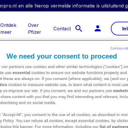
rpro.nl en alle hierop vermelde informatie is uitsluitend
Ontdek
Over
Contact
In
meer
Pfizer
Continue wit
We need your consent to proceed
 & kwaliteit van leven
Deskundigheidsbevordering
 our partners use cookies and other similar technologies (“cookies”) o
 We use
essential
cookies to ensure our website functions properly and 
d these are always on. If you consent (where applicable), we (and our 
tics
cookies to measure website use, to learn what content is most use
p us improve our site. If you consent, we and our partners use
market
je wenkbrauwen nog
 share content with you that you may find interesting and relevant, inclu
dvertising and on social media.
g "Accept All", you consent to the use of all cookies, as described in mor
gen mensen met kanker’
y Policy. You can refuse all cookies, except essential cookies, by clicki
 closing this banner. For more information, including our
list of partner