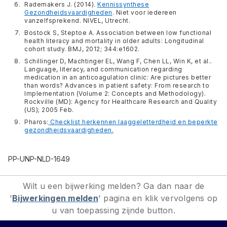
Rademakers J. (2014).
Kennissynthese
Gezondheidsvaardigheden
. Niet voor iedereen
vanzelfsprekend. NIVEL, Utrecht.
Bostock S, Steptoe A. Association between low functional
health literacy and mortality in older adults: Longitudinal
cohort study. BMJ, 2012; 344:e1602.
Schillinger D, Machtinger EL, Wang F, Chen LL, Win K, et al..
Language, literacy, and communication regarding
medication in an anticoagulation clinic: Are pictures better
than words? Advances in patient safety: From research to
Implementation (Volume 2: Concepts and Methodology).
Rockville (MD): Agency for Healthcare Research and Quality
(US); 2005 Feb.
Pharos:
Checklist herkennen laaggeletterdheid en beperkte
gezondheidsvaardigheden.
PP-UNP-NLD-1649
Wilt u een bijwerking melden? Ga dan naar de
'
Bijwerkingen melden
' pagina en klik vervolgens op
u van toepassing zijnde button.