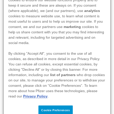
informatie zeker ook wanneer zij net hun diagnose
keep it secure and these are always on. If you consent
hebben. Het is onze ambitie om ervoor te zorgen
(where applicable), we (and our partners), use
analytics
dat patiënten goed geïnformeerd zijn.
cookies to measure website use, to learn what content is
most useful to users and to help us improve our site. If you
consent, we and our partners use
marketing
cookies to
Wanneer iemand de diagnose kanker krijgt, staat zijn
help us share content with you that you may find interesting
of haar wereld op z’n kop. Er volgt een intensief
and relevant, including for targeted advertising and on
traject met behandelingen maar ook enorm veel
social media.
informatie. Hoe zorgt u dat de meest belangrijke
informatie goed aankomt en dat de patiënt u ook
By clicking "Accept All", you consent to the use of all
begrijpt?
cookies, as described in more detail in our Privacy Policy.
You can refuse all cookies, except essential cookies, by
clicking "Decline All" or by closing this banner. For more
Herkent u bovenstaande uit uw dagelijkse praktijk?
information, including our
list of partners
who drop cookies
Herkent signalen van patiënten met beperkte
on our site, to manage your preferences or to withdraw your
gezondheidsvaardigheden? Of heeft dit onderwerp in
consent, please click on “Cookie Preferences”. To learn
uw ziekenhuis al de aandacht die het verdient? Maar
more about how Pfizer uses these technologies, please
wilt u verdere stappen zetten?
read our
Privacy Policy
.
Workshop
Cookie Preferences