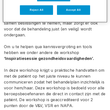
We vinden het belangrijk dat alle patiënten toegang
Reject All
Accept All
hebben tot begrijpelijke informatie over hun ziekte
en behandeling. Dat is niet alleen belangrijk om
samen beslissingen te nemen, maar zorgt er ook
voor dat de behandeling juist (en veilig) wordt
ondergaan.
Om u te helpen qua kennisvergroting en tools
hebben we onder andere de workshop
‘Inspiratiesessie gezondheidsvaardigheden’.
In deze workshop krijgt u praktische handvatten om
met de patiënt op het juiste niveau te kunnen
communiceren zodat het behandelplan inzichtelijk is
voor hem/haar. Deze workshop is bedoeld voor alle
beroepsbeoefenaren die direct in contact zijn met de
patiënt. De workshop is geaccrediteerd voor 2
punten door de V&V, VSR en NAPA.