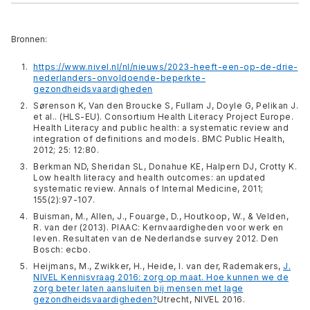
Bronnen:
https://www.nivel.nl/nl/nieuws/2023-heeft-een-op-de-drie-
nederlanders-onvoldoende-beperkte-
gezondheidsvaardigheden
Sørenson K, Van den Broucke S, Fullam J, Doyle G, Pelikan J.
et al.. (HLS-EU). Consortium Health Literacy Project Europe.
Health Literacy and public health: a systematic review and
integration of definitions and models. BMC Public Health,
2012; 25: 12:80.
Berkman ND, Sheridan SL, Donahue KE, Halpern DJ, Crotty K.
Low health literacy and health outcomes: an updated
systematic review. Annals of Internal Medicine, 2011;
155(2):97-107.
Buisman, M., Allen, J., Fouarge, D., Houtkoop, W., & Velden,
R. van der (2013). PIAAC: Kernvaardigheden voor werk en
leven. Resultaten van de Nederlandse survey 2012. Den
Bosch: ecbo.
Heijmans, M., Zwikker, H., Heide, I. van der, Rademakers,
J.
NIVEL Kennisvraag 2016: zorg op maat. Hoe kunnen we de
zorg beter laten aansluiten bij mensen met lage
gezondheidsvaardigheden?
Utrecht, NIVEL 2016.