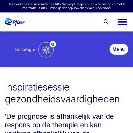
Borstkanker
Deze website met internetadres http://www.pfizerpro.nl en alle hierop vermelde
informatie is uitsluitend gericht op inwoners van Nederland.
Verbeteren toegankelijkheid innovatieve
Longkanker
geneesmiddelen
Bloedkanker
Menu
Inspiratiesessie
gezondheidsvaardigheden
‘De prognose is afhankelijk van de
respons op de therapie en kan