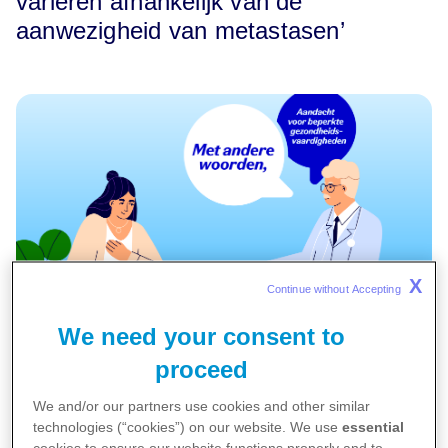
variëren afhankelijk van de
aanwezigheid van metastasen’
X
Continue without Accepting 
We need your consent to
proceed
Lastige woorden en vakjargon. Met andere
We and/or our partners use cookies and other similar
woorden; het is belangrijk u te realiseren dat veel
technologies (“cookies”) on our website. We use
essential
patiënten moeite hebben met het begrijpen van
cookies to ensure our website functions properly and to